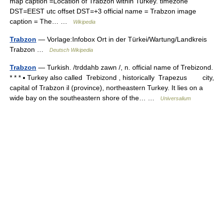
map caption =Location of Trabzon within Turkey. timezone
DST=EEST utc offset DST=+3 official name = Trabzon image
caption = The… …
Wikipedia
Trabzon
— Vorlage:Infobox Ort in der Türkei/Wartung/Landkreis
Trabzon …
Deutsch Wikipedia
Trabzon
— Turkish. /trddahb zawn /, n. official name of Trebizond.
* * * ▪ Turkey also called Trebizond , historically Trapezus city,
capital of Trabzon il (province), northeastern Turkey. It lies on a
wide bay on the southeastern shore of the… …
Universalium