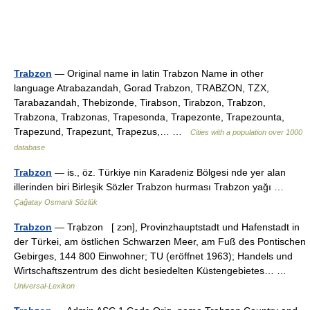
Trabzon
— Original name in latin Trabzon Name in other
language Atrabazandah, Gorad Trabzon, TRABZON, TZX,
Tarabazandah, Thebizonde, Tirabson, Tirabzon, Trabzon,
Trabzona, Trabzonas, Trapesonda, Trapezonte, Trapezounta,
Trapezund, Trapezunt, Trapezus,… …
Cities with a population over 1000
database
Trabzon
— is., öz. Türkiye nin Karadeniz Bölgesi nde yer alan
illerinden biri Birleşik Sözler Trabzon hurması Trabzon yağı …
Çağatay Osmanlı Sözlük
Trabzon
— Trạbzon [ zɔn], Provinzhauptstadt und Hafenstadt in
der Türkei, am östlichen Schwarzen Meer, am Fuß des Pontischen
Gebirges, 144 800 Einwohner; TU (eröffnet 1963); Handels und
Wirtschaftszentrum des dicht besiedelten Küstengebietes… …
Universal-Lexikon