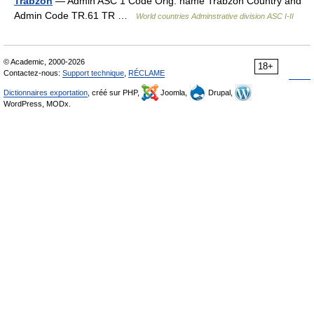
Trabzon
— Admin ASC 1 Code Orig. name Trabzon Country and
Admin Code TR.61 TR …
World countries Adminstrative division ASC I-II
© Academic, 2000-2026
18+
Contactez-nous:
Support technique
,
RÉCLAME
Dictionnaires exportation
, créé sur PHP,
Joomla,
Drupal,
WordPress, MODx.