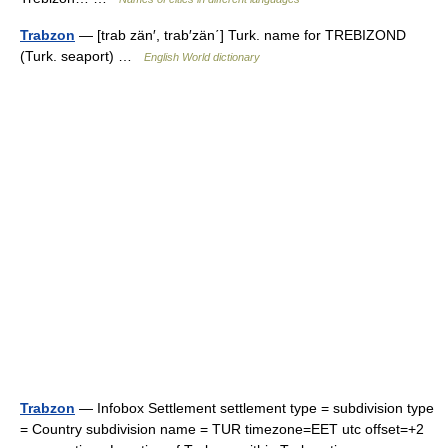
Trabzon
— [trab zän′, trab′zän΄] Turk. name for TREBIZOND
(Turk. seaport) …
English World dictionary
Trabzon
— Infobox Settlement settlement type = subdivision type
= Country subdivision name = TUR timezone=EET utc offset=+2