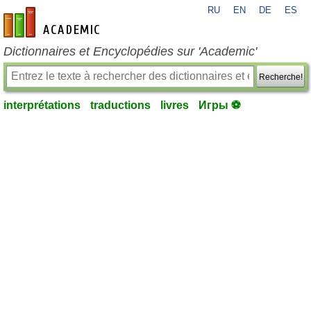
RU
EN
DE
ES
fr-academic.com
Dictionnaires et Encyclopédies sur 'Academic'
Recherche!
interprétations
traductions
livres
Игры ⚽