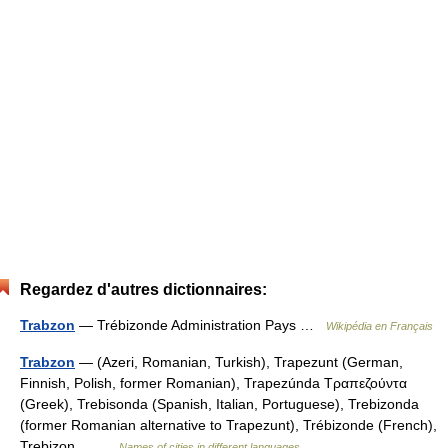
Regardez d'autres dictionnaires:
Trabzon
— Trébizonde Administration Pays …
Wikipédia en Français
Trabzon
— (Azeri, Romanian, Turkish), Trapezunt (German,
Finnish, Polish, former Romanian), Trapezúnda Τραπεζούντα
(Greek), Trebisonda (Spanish, Italian, Portuguese), Trebizonda
(former Romanian alternative to Trapezunt), Trébizonde (French),
Trebizon… …
Names of cities in different languages